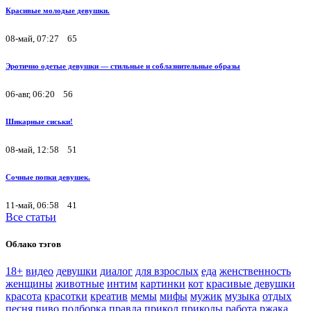
Красивые молодые девушки.
08-май, 07:27
65
Эротично одетые девушки — стильные и соблазнительные образы
06-авг, 06:20
56
Шикарные сиськи!
08-май, 12:58
51
Сочные попки девушек.
11-май, 06:58
41
Все статьи
Облако тэгов
18+
видео
девушки
диалог
для взрослых
еда
женственность
женщины
животные
интим
картинки
кот
красивые девушки
красота
красотки
креатив
мемы
мифы
мужик
музыка
отдых
песня
пиво
подборка
правда
прикол
приколы
работа
ржака