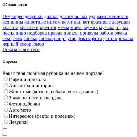
Облако тэгов
18+
видео
девушки
диалог
для взрослых
еда
женственность
женщины
животные
интим
картинки
кот
красивые девушки
красота
красотки
креатив
мемы
мифы
мужик
музыка
отдых
песня
пиво
подборка
правда
прикол
приколы
работа
ржака
секс
смех
собака
собаки
спорт
угар
факты
фото
фото приколы
черный юмор
юмор
Показать все теги
Опросы
Какая твоя любимая рубрика на нашем портале?
Гифки и приколы
Анекдоты и истории
Животные (котики, собаки, еноты, панды)
Знаменитости и скандалы
Фотоподборки
Авто/мото
Интересное (факты и полезняк)
Девушки