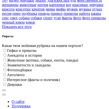
18+
видео
девушки
диалог
для взрослых
еда
женственность
женщины
животные
интим
картинки
кот
красивые девушки
красота
красотки
креатив
мемы
мифы
мужик
музыка
отдых
песня
пиво
подборка
правда
прикол
приколы
работа
ржака
секс
смех
собака
собаки
спорт
угар
факты
фото
фото приколы
черный юмор
юмор
Показать все теги
Опросы
Какая твоя любимая рубрика на нашем портале?
Гифки и приколы
Анекдоты и истории
Животные (котики, собаки, еноты, панды)
Знаменитости и скандалы
Фотоподборки
Авто/мото
Интересное (факты и полезняк)
Девушки
О сайте
Поддержка