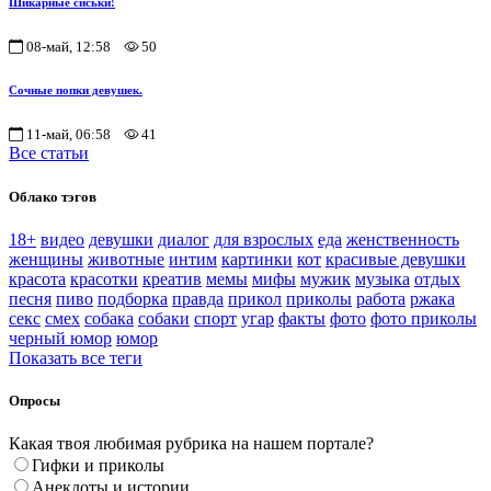
Шикарные сиськи!
08-май, 12:58
50
Сочные попки девушек.
11-май, 06:58
41
Все статьи
Облако тэгов
18+
видео
девушки
диалог
для взрослых
еда
женственность
женщины
животные
интим
картинки
кот
красивые девушки
красота
красотки
креатив
мемы
мифы
мужик
музыка
отдых
песня
пиво
подборка
правда
прикол
приколы
работа
ржака
секс
смех
собака
собаки
спорт
угар
факты
фото
фото приколы
черный юмор
юмор
Показать все теги
Опросы
Какая твоя любимая рубрика на нашем портале?
Гифки и приколы
Анекдоты и истории