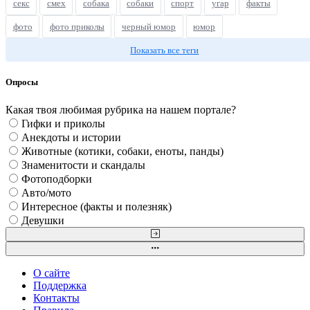
секс
смех
собака
собаки
спорт
угар
факты
фото
фото приколы
черный юмор
юмор
Показать все теги
Опросы
Какая твоя любимая рубрика на нашем портале?
Гифки и приколы
Анекдоты и истории
Животные (котики, собаки, еноты, панды)
Знаменитости и скандалы
Фотоподборки
Авто/мото
Интересное (факты и полезняк)
Девушки
О сайте
Поддержка
Контакты