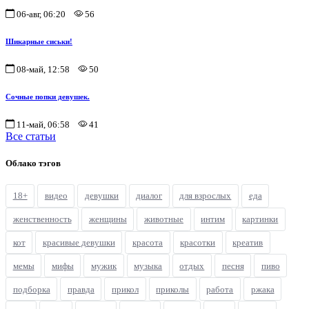
06-авг, 06:20
56
Шикарные сиськи!
08-май, 12:58
50
Сочные попки девушек.
11-май, 06:58
41
Все статьи
Облако тэгов
18+
видео
девушки
диалог
для взрослых
еда
женственность
женщины
животные
интим
картинки
кот
красивые девушки
красота
красотки
креатив
мемы
мифы
мужик
музыка
отдых
песня
пиво
подборка
правда
прикол
приколы
работа
ржака