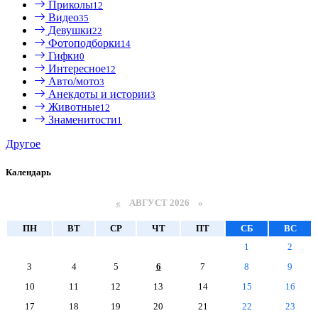
Приколы
12
Видео
35
Девушки
22
Фотоподборки
14
Гифки
0
Интересное
12
Авто/мото
3
Анекдоты и истории
3
Животные
12
Знаменитости
1
Другое
Календарь
«
АВГУСТ 2026 »
ПН
ВТ
СР
ЧТ
ПТ
СБ
ВС
1
2
3
4
5
6
7
8
9
10
11
12
13
14
15
16
17
18
19
20
21
22
23