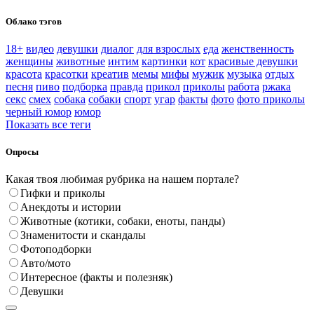
Облако тэгов
18+
видео
девушки
диалог
для взрослых
еда
женственность
женщины
животные
интим
картинки
кот
красивые девушки
красота
красотки
креатив
мемы
мифы
мужик
музыка
отдых
песня
пиво
подборка
правда
прикол
приколы
работа
ржака
секс
смех
собака
собаки
спорт
угар
факты
фото
фото приколы
черный юмор
юмор
Показать все теги
Опросы
Какая твоя любимая рубрика на нашем портале?
Гифки и приколы
Анекдоты и истории
Животные (котики, собаки, еноты, панды)
Знаменитости и скандалы
Фотоподборки
Авто/мото
Интересное (факты и полезняк)
Девушки