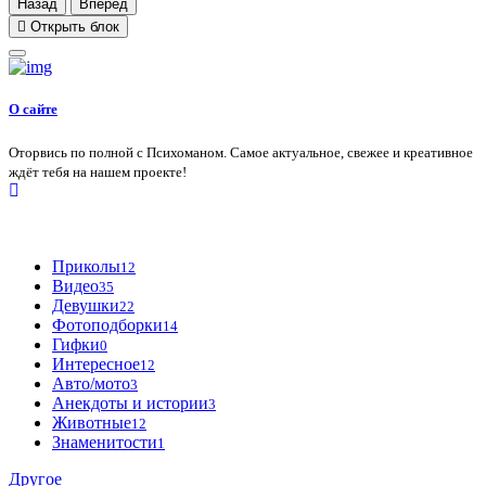
Назад
Вперед
Открыть блок
О сайте
Оторвись по полной с Психоманом. Самое актуальное, свежее и креативное
ждёт тебя на нашем проекте!
Приколы
12
Видео
35
Девушки
22
Фотоподборки
14
Гифки
0
Интересное
12
Авто/мото
3
Анекдоты и истории
3
Животные
12
Знаменитости
1
Другое