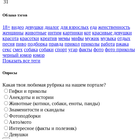
31
Облако тэгов
18+
видео
девушки
диалог
для взрослых
еда
женственность
женщины
животные
интим
картинки
кот
красивые девушки
красота
красотки
креатив
мемы
мифы
мужик
музыка
отдых
песня
пиво
подборка
правда
прикол
приколы
работа
ржака
секс
смех
собака
собаки
спорт
угар
факты
фото
фото приколы
черный юмор
юмор
Показать все теги
Опросы
Какая твоя любимая рубрика на нашем портале?
Гифки и приколы
Анекдоты и истории
Животные (котики, собаки, еноты, панды)
Знаменитости и скандалы
Фотоподборки
Авто/мото
Интересное (факты и полезняк)
Девушки