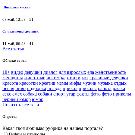
Шикарные сиськи!
08-май, 12:58
51
Сочные попки девушек.
11-май, 06:58
41
Все статьи
Облако тэгов
18+
видео
девушки
диалог
для взрослых
еда
женственность
женщины
животные
интим
картинки
кот
красивые девушки
красота
красотки
креатив
мемы
мифы
мужик
музыка
отдых
песня
пиво
подборка
правда
прикол
приколы
работа
ржака
секс
смех
собака
собаки
спорт
угар
факты
фото
фото приколы
черный юмор
юмор
Показать все теги
Опросы
Какая твоя любимая рубрика на нашем портале?
Гифки и приколы