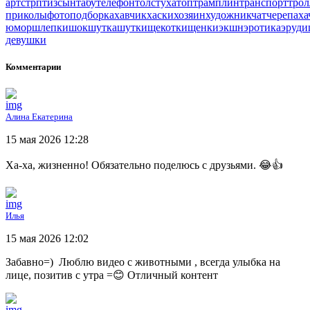
арт
стрптиз
сын
табу
телефон
толстуха
топ
трамплин
транспорт
трол
приколы
фотоподборка
хавчик
хаски
хозяин
художник
чат
черепаха
юмор
шлепки
шок
шутка
шутки
щекотки
щенки
экшн
эротика
эруди
девушки
Комментарии
Алина Екатерина
15 мая 2026 12:28
Ха-ха, жизненно! Обязательно поделюсь с друзьями. 😂👍
Илья
15 мая 2026 12:02
Забавно=) Люблю видео с животными , всегда улыбка на
лице, позитив с утра =😊 Отличный контент