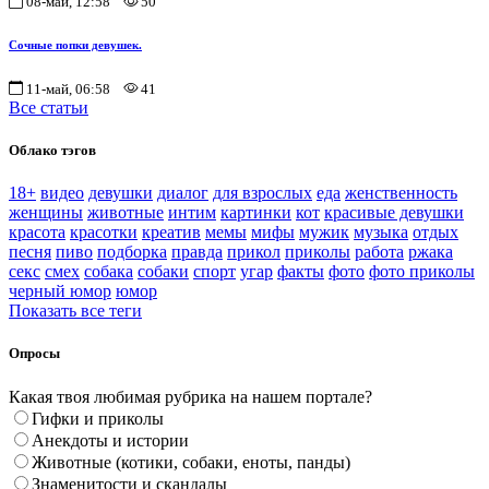
08-май, 12:58
50
Сочные попки девушек.
11-май, 06:58
41
Все статьи
Облако тэгов
18+
видео
девушки
диалог
для взрослых
еда
женственность
женщины
животные
интим
картинки
кот
красивые девушки
красота
красотки
креатив
мемы
мифы
мужик
музыка
отдых
песня
пиво
подборка
правда
прикол
приколы
работа
ржака
секс
смех
собака
собаки
спорт
угар
факты
фото
фото приколы
черный юмор
юмор
Показать все теги
Опросы
Какая твоя любимая рубрика на нашем портале?
Гифки и приколы
Анекдоты и истории
Животные (котики, собаки, еноты, панды)
Знаменитости и скандалы