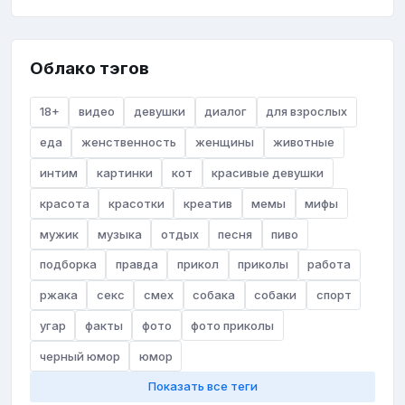
Облако тэгов
18+
видео
девушки
диалог
для взрослых
еда
женственность
женщины
животные
интим
картинки
кот
красивые девушки
красота
красотки
креатив
мемы
мифы
мужик
музыка
отдых
песня
пиво
подборка
правда
прикол
приколы
работа
ржака
секс
смех
собака
собаки
спорт
угар
факты
фото
фото приколы
черный юмор
юмор
Показать все теги