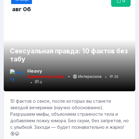
0
авг 06
Сексуальная правда: 10 фактов без
табу
Heavy
Администраторы
Интересное
25
0
10 фактов о сексе, после которых вы станете
звездой вечеринки (научно обоснованно).
Разрушаем мифы, объясняем странности тела и
добавляем ложку юмора. Без скуки, без запретов, но
с улыбкой. Заходи — будет познавательно и жарко!
🔞😂