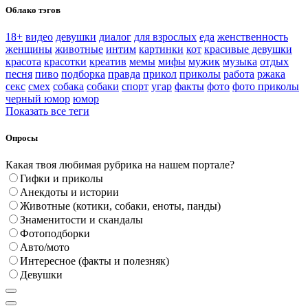
Облако тэгов
18+
видео
девушки
диалог
для взрослых
еда
женственность
женщины
животные
интим
картинки
кот
красивые девушки
красота
красотки
креатив
мемы
мифы
мужик
музыка
отдых
песня
пиво
подборка
правда
прикол
приколы
работа
ржака
секс
смех
собака
собаки
спорт
угар
факты
фото
фото приколы
черный юмор
юмор
Показать все теги
Опросы
Какая твоя любимая рубрика на нашем портале?
Гифки и приколы
Анекдоты и истории
Животные (котики, собаки, еноты, панды)
Знаменитости и скандалы
Фотоподборки
Авто/мото
Интересное (факты и полезняк)
Девушки