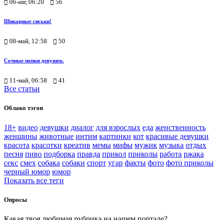
06-авг, 06:20
56
Шикарные сиськи!
08-май, 12:58
50
Сочные попки девушек.
11-май, 06:58
41
Все статьи
Облако тэгов
18+
видео
девушки
диалог
для взрослых
еда
женственность
женщины
животные
интим
картинки
кот
красивые девушки
красота
красотки
креатив
мемы
мифы
мужик
музыка
отдых
песня
пиво
подборка
правда
прикол
приколы
работа
ржака
секс
смех
собака
собаки
спорт
угар
факты
фото
фото приколы
черный юмор
юмор
Показать все теги
Опросы
Какая твоя любимая рубрика на нашем портале?