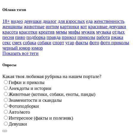
Облако тэгов
18+
видео
девушки
диалог
для взрослых
еда
женственность
женщины
животные
интим
картинки
кот
красивые девушки
красота
красотки
креатив
мемы
мифы
мужик
музыка
отдых
песня
пиво
подборка
правда
прикол
приколы
работа
ржака
секс
смех
собака
собаки
спорт
угар
факты
фото
фото приколы
черный юмор
юмор
Показать все теги
Опросы
Какая твоя любимая рубрика на нашем портале?
Гифки и приколы
Анекдоты и истории
Животные (котики, собаки, еноты, панды)
Знаменитости и скандалы
Фотоподборки
Авто/мото
Интересное (факты и полезняк)
Девушки