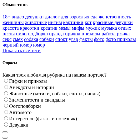
Облако тэгов
18+
видео
девушки
диалог
для взрослых
еда
женственность
женщины
животные
интим
картинки
кот
красивые девушки
красота
красотки
креатив
мемы
мифы
мужик
музыка
отдых
песня
пиво
подборка
правда
прикол
приколы
работа
ржака
секс
смех
собака
собаки
спорт
угар
факты
фото
фото приколы
черный юмор
юмор
Показать все теги
Опросы
Какая твоя любимая рубрика на нашем портале?
Гифки и приколы
Анекдоты и истории
Животные (котики, собаки, еноты, панды)
Знаменитости и скандалы
Фотоподборки
Авто/мото
Интересное (факты и полезняк)
Девушки