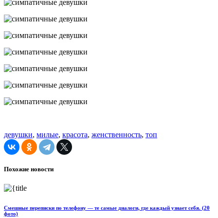
девушки
,
милые
,
красота
,
женственность
,
топ
Похожие новости
Смешные переписки по телефону — те самые диалоги, где каждый узнает себя. (20
фото)