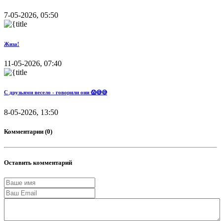
7-05-2026, 05:50
Жиза!
11-05-2026, 07:40
С друзьями весело - говорили они 😱😅😅
8-05-2026, 13:50
Комментарии (0)
Оставить комментарий